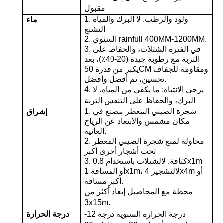
مقبول
1. ولود والرطب. لا البرك والمياه
ماء
التشبع
2. السنوي rainfull 400MM-1200MM.
3. في الفترة الشتلات، والحفاظ على
التربة مع رطوبة جيدة (20-40٪)، بعد
يكبر من قدرة 50CM ومقاومة للجفاف
تحسين، ثم أفضل وأفضل.
4. يرجى الانتباه: ما يكفي من المياه، لا
البرك، والحفاظ على التنفس التربة
1. شجرة الصيني المعطر مصنع في
إشراق
مكان مشمس والابتعاد عن الرياح
العاتية.
2. محاولة لمنع شجرة الصيني المعطر
تحت أشجار أخرى أكبر
3. كثافة. لالشتلات باستخدام 0.8x1m
أو المسافة 1x1m، لالتشجير 4x4m أو
أكبر مسافة.
محطة مع المحاصيل إبعاد أكثر من
3x15m.
درجة الحرارة السنوية درجة 12-
درجة الحرارة