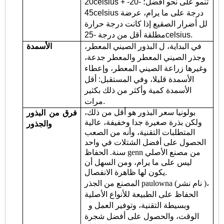
20celsius تنمو على نحو أفضل؛ -20- +
45celsius درجة على ما يرام، عرضة
لل أضرار الصقيع إذا كانت درجة حرارة
مطلقة أقل من درجة -25celsius.
في البداية، ل البذور الصيني المعطر،
الأسمدة
وجذر الصيني المعطر والمعطر جدعة،
وغيرها زراعة الصيني المعطر، وإعطاء
الأسمدة قليلا، وفي المستقبل: أقل
الأسمدة كمية وأكثر من ذلك بكثير
مرات.
بولونيا سعر البذور هو أقل من ذلك،
فرق من البذور
ولكن بذرة صغيرة جدا وخفيفة، عالية
والجذور
المتطلبات التقنية، وأنه من الصعب
الحصول على أفضل الشتلات في واحد
سنة. الحفاظ genn من مصنع الأصلي
ليس على ما يرام، ومن السهل أن
يكون لها ظاهرة الانفصال.
نام
نشر
)،
المصنع من الجذر paulowna (
الحفاظ على الطبيعة للأنواع الأصلية
وبسيطة التقنية، وتوفير العمل و
الوقت، والحصول على أفضل شجرة