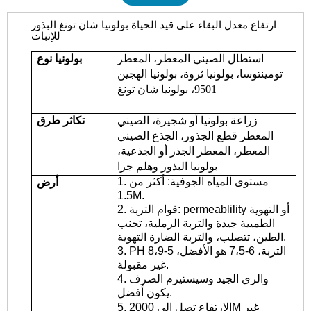
ارتفاع معدل البقاء على قيد الحياة بولونيا شان تونغ البذور
للإنبات
استطال الصيني المعطر، المعطر
بولونيا نوع
تومينتوسا، بولونيا ثروة، بولونيا الهجين
9501، بولونيا شان تونغ
زراعة بولونيا أو شجيرة، الصيني
تكاثر طرق
المعطر قطع الجذور، الجذع الصيني
المعطر، المعطر الجذر أو الجذعية،
بولونيا البذور وهلم جرا
1. مستوى المياه الجوفية: أكثر من
أرض
1.5M.
2. قوام التربة: permeablility أو التهوية
الطميية جيدة والتربة الرملية، تجنب
الطين، تتصلب، والتربة الضارة التهوية.
3. PH التربة، 6-7،5 هو الأفضل، 5-8،9
غير مقبولة.
4. والري الجيد وسيستيرم الصرف
يكون أفضل.
5. الارتفاع تصل إلى 2000M غير