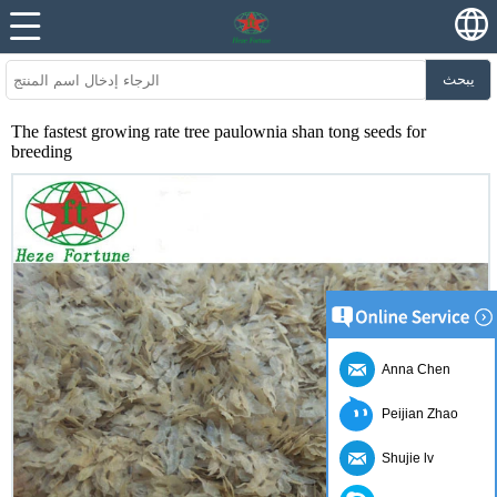
يبحث
The fastest growing rate tree paulownia shan tong seeds for
breeding
Anna Chen
Peijian Zhao
Shujie lv