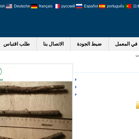
ish
Deutsche
français
русский
Español
português
日
في المعمل
ضبط الجودة
الاتصال بنا
طلب اقتباس
ات