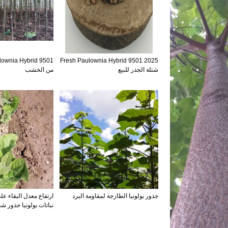
2025 Fresh Paulownia Hybrid 9501
شتلة الجذر للبيع
من الخشب
جذور بولونيا الطازجة لمقاومة البرد
ارتفاع معدل البقاء على
نباتات بولونيا جذور ش