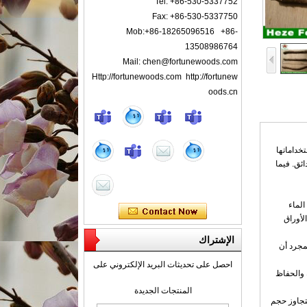
Tel: +86-530-5337752
Fax: +86-530-5337750
Mob:+86-18265096516 +86-
13508986764
Mail: chen@fortunewoods.com
Http://fortunewoods.com http://fortunew
oods.cn
خداماتها
ائق. فيما
الماء
الأوراق
الإشتراك
مجرد أن
احصل على تحديثات البريد الإلكتروني على
ة والحفاظ
المنتجات الجديدة
يتجاوز حجم