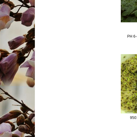
النمو السريع أفضل الأنواع الصيني المعطر
الهجين 9501 البذور، وقطع جذور
أسرع نمو بولونيا 9501 جذر PH 6-8
ولونا الهجينة جيدة جدا 9501