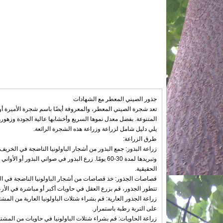
جذور الصيني المعطر مع الشهادات
تعد شجرة الصيني المعطر، والمعروفة أيضًا باسم شجرة الأميرة أو ش
المتنوعة. بفضل معدل نموها السريع وأخشابها عالية الجودة وزهورها
يلي دليل شامل لزراعة وزراعة هذه الشجرة الرائعة.
طرق الزراعة:
زراعة البذور: جمع البذور من أشجار الباولونيا الناضجة في الخري
اتصل الآن
وتبريدها لمدة 30-60 يومًا. زرع البذور في صواني ال
الحقيقية.
قصاصات الجذور: خذ قصاصات من أشجار الباولونيا الناضجة في ال
تتطور الجذور، قم بزرع العقل في حاويات أكبر أو مباشرة في الأر
زراعة الجذور العارية: قم بشراء شتلات الباولونيا العارية من المشت
على التربة رطبة باستمرار.
زراعة الحاويات: قم بشراء شتلات الباولونيا في حاويات من المشت