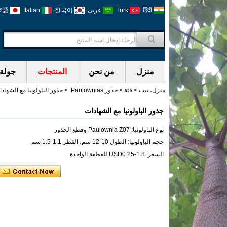
हिंदी
Türk
عربى
한국어
Italian
本語
منزل
من نحن
المنتجات
جولة 
منزل، بيت
>
فئة
>
جذور Paulownias
>
جذور الباولونيا مع الشهاد
جذور الباولونيا مع الشهادات
نوع الباولونيا: Paulownia Z07 وقطع الجذور
حجم الباولونيا: الطول 10-12 سم، القطر 1.1-1.5 سم
السعر: USD0.25-1.8 للقطعة الواحدة