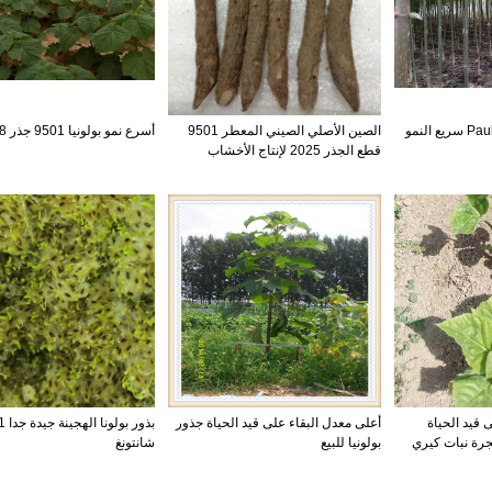
Paulownia Hybrid 9501 سريع النمو
الصين الأصلي الصيني المعطر 9501
أسرع نمو بولونيا 9501 جذر PH 6-8
قطع الجذر 2025 لإنتاج الأخشاب
 قيد الحياة
أعلى معدل البقاء على قيد الحياة جذور
بذور ب
جرة نبات كيري
بولونيا للبيع
شانتونغ