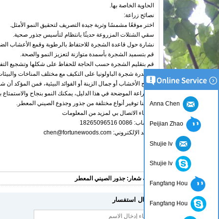
الحاوية الخاصة بها.
نصائح زراعة:
اختر موقعًا مشمسًا وتربة جيدة التصريف لتحقيق النمو الأمثل.
سقي الشتلات المزروعة حديثًا بانتظام لتأسيس جذور صحية.
نشارة حول قاعدة الشجرة للاحتفاظ بالرطوبة وقمع الأعشاب الضا
قم بتسميد الشجرة بأسمدة متوازنة لتعزيز النمو والصحة.
قم بتقليم الشجرة حسب الحاجة للحفاظ على شكلها وتشجيع التفر
إن قدرة شجرة الباولونيا على التكيف مع مختلف المناخات والبيئات
لإنتاج الأخشاب أو جمال الزينة أو الفوائد البيئية، فمن المؤكد أن 
والزراعة الموضحة في هذا الدليل، يمكنك النمو بنجاح والاستمتاع بالف
يمكننا توفير أنواع مختلفة من جذور وجذوع الصيني المعطر.
Anna Chen
الرجاء الاتصال بي لمزيد من المعلومات
واتساب: 0086 18265096516
Peijian Zhao
البريد الإلكتروني: chen@fortunewoods.com
Shujie lv
Shujie lv
بطاقة شعار:
جذور الصيني المعطر
Fangfang Hou
إرسال استفسار
Fangfang Hou