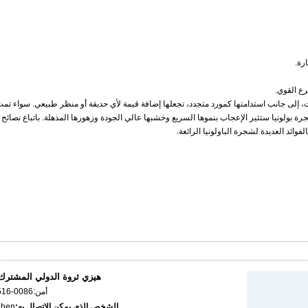
رة.
ع القوي.
، إلى جانب استدامتها كمورد متجدد، تجعلها إضافة قيمة لأي حديقة أو منظر طبيعي. سواء تمت
شجرة بولونيا ستثير الإعجاب بنموها السريع وخشبها عالي الجودة وزهورها المذهلة. باتباع نصائح 
وائد العديدة لشجرة الباولونيا الرائعة.
هيزي ثروة الدولي المشترك،
أمن:
0086-18265096516
الشخص الذي يمكن الاتصال به:
Chen