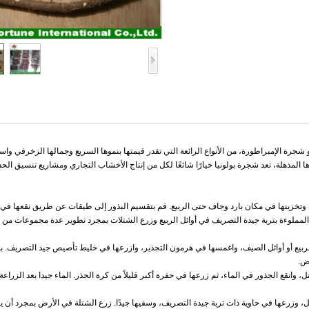
جرة الإمبراطورة، من الأنواع الرائعة التي تقدر قيمتها بنموها السريع وجمالها الزخرفي واست
 المذهلة، تعد شجرة بولونيا خيارًا شائعًا لكل من إنتاج الأخشاب التجاري ومشاريع تنسيق الحد
ف وتخزينها في مكان بارد وجاف حتى الربيع. قم بتقسيم البذور إلى طبقات عن طريق نقعها في 
بذور أو الأواني المملوءة بتربة جيدة التصريف في أوائل الربيع وزرع الشتلات بمجرد تطوير عدة مجموعات من 
ربيع أو أوائل الصيف، واغمسها في هرمون التجذير، وازرعها في خليط تأصيص جيد التصريف. ب
ض.
ل، وانقع الجذور في الماء، ثم زرعها في حفرة أكبر قليلاً من كرة الجذر. الماء جيدا بعد الزراع
ل، وزرعها في حاوية ذات تربة جيدة التصريف، وسقيها جيدًا. زرع الشتلة في الأرض بمجرد أن 