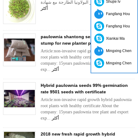
Shujie lv
البند: 2020 بذور البولاونيا الطازجة مع شهادة CIQ
أكثر
Fangfang Hou
Fangfang Hou
paulownia shantong seed,root cutting and
Xiankai Ma
stump for new planter plant big tree
Article:non-invasive rapid growth hybrid paulownia
Mingxing Chen
root plants with healthy certificate About the
company: 15years paulownia tree plant and export
Mingxing Chen
أكثر
exp...
Hybrid paulownia seeds 99% germination
rate 9501 seeds with certificate
Article:non-invasive rapid growth hybrid paulownia
root plants with healthy certificate About the
company: 15years paulownia tree plant and export
أكثر
exp...
2018 new fresh rapid growth hybrid