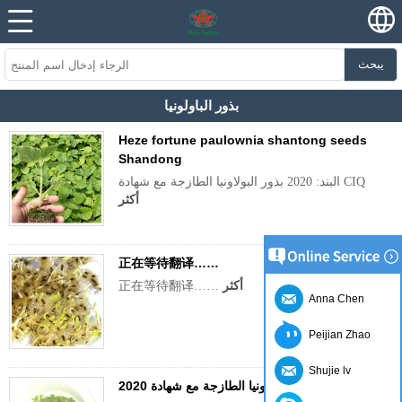
يبحث
بذور الباولونيا
Heze fortune paulownia shantong seeds
Shandong
البند: 2020 بذور البولاونيا الطازجة مع شهادة CIQ
أكثر
正在等待翻译……
أكثر
正在等待翻译……
Anna Chen
Peijian Zhao
Shujie lv
2020 بذور بولونيا الطازجة مع شهادة CIQ