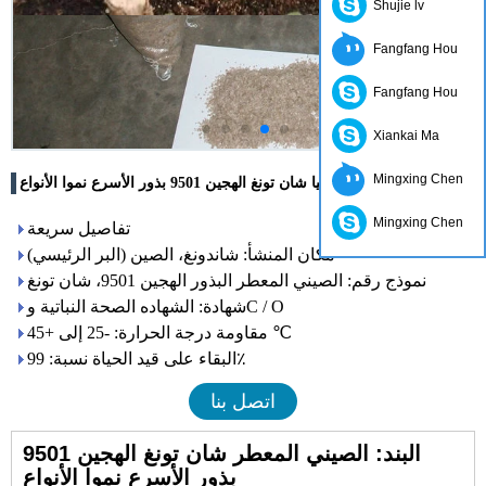
Shujie lv
Fangfang Hou
Fangfang Hou
Xiankai Ma
Mingxing Chen
بولونيا شان تونغ الهجين 9501 بذور الأسرع نموا الأنواع
Mingxing Chen
تفاصيل سريعة
مكان المنشأ: شاندونغ، الصين (البر الرئيسي)
نموذج رقم: الصيني المعطر البذور الهجين 9501، شان تونغ
شهادة: الشهاده الصحة النباتية وC / O
مقاومة درجة الحرارة: -25 إلى +45 ℃
البقاء على قيد الحياة نسبة: 99٪
اتصل بنا
البند: الصيني المعطر شان تونغ الهجين 9501
بذور الأسرع نموا الأنواع