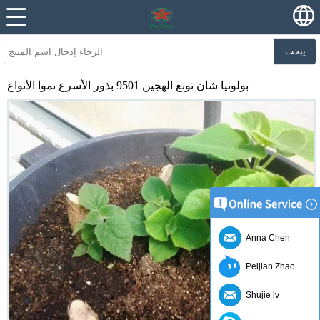
يبحث
بولونيا شان تونغ الهجين 9501 بذور الأسرع نموا الأنواع
Anna Chen
Peijian Zhao
Shujie lv