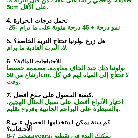
طفيفة، وتغطي رأسا على عقب من قبل التربة 3-
5cm على الأقل.
4. تحمل درجات الحرارة
-25- نمو درجة + 45 درجة مئوية على ما يرام
5. هل زرع بولونيا تحتاج التربة الخاصة؟
لا، التربة العادية ما يرام.
6. الاحتياجات المائية؟
بولونيا ديك جيد الجاف مقاومة، مصممة خصيصا
ارتفاع من 50cm. لا تحتاج إلى المياه لهم في كل
وقت.
7. كيفية الحصول على جذع أفضل.
اختيار الأنواع أفضل، على سبيل المثال الهجين،
والسيطرة على البراعم الجانبية وفروع تقليم.
8 كم سنة يمكن استخدامها للحصول على
الأخشاب؟
نضجت 7-8years، يمكنك البدء في تقطيع