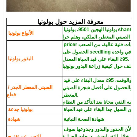
معرفة المزيد حول بولونيا
بولونيا الهجين 9501، بولونيا shantong، بولونيا المتطاولة، بولونيا
الأنواع بولونيا
ضيات فنية عالية، من الصعب
الحصول على seedlling أفضل في واحدة year.100٪ البذور مع 85-
البذور بولونيا
95٪ البقاء على قيد الحياة المعدل.
بسيطة التقنية، وتوفير العمل والوقت، 95٪ معدل البقاء على قيد
الصيني المعطر الجذر /
رة، والحصول على أفضل شجرة الصيني
قطع
المعطر.
من السهل جدا البقاء على قيد الحياة.
بولونيا جدعة
شهادة الصحة النباتية
شهادة
دي إتش إل ونظم الإدارة البيئية، لأن الجذور والبذور وجذوعها سوف
من خلال التغيرات في درجات الحرارة
التعبير عن نقترح