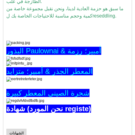
الطازجة في علب.
ما سبق هو حزمة العادية لدينا، ونحن نقبل مجموعة خاصة من
كمية وحجم مناسبة للاحتياجات الخاصة بك لreseddling.
البذور Paulownai & أمبير؛ رزمة
المعطر الجذر & أمبير؛ متزايد
شجرة الصيني المعطر كبيرة
شهادة (نحن المورد registe)
الشهادات