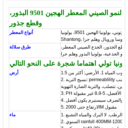
الصينية أفضل الأنواع سريعة النمو الصيني المعطر الهجين 9501 البذور،
وقطع جذور
بولونيا المتطاولة، بولونيا تومينتوسا، بولونيا فورتوني، بولونيا الهجين 9501، بولونيا
أنواع المعطر
 قطع الجذور، الجذع الصيني المعطر،
طرق سلالة
أو الجذعية، بولونيا البذور وهلم جرا
نيا تولي اهتماما شجرة على النحو التالي
أرض
2. نسيج التربة: permeablility أو التهوية الجيدة الطميية الرملية والتربة، وتجنب
5. الارتفاع حتى 2000M مقبول
ب والرطب. لا البرك والمياه التشبع
ماء
 السنوي rainfull 400MM-1200MM.