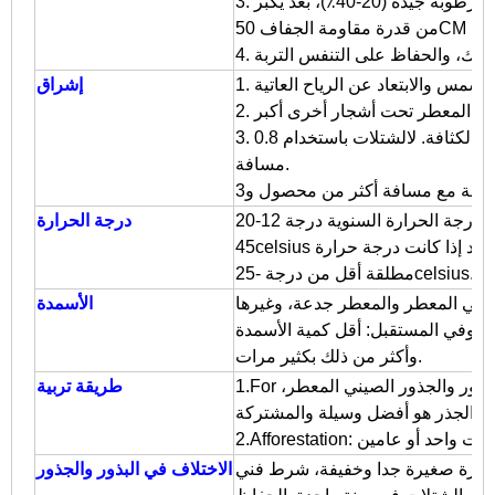
3. في الفترة الشتلات، والحفاظ على التربة مع رطوبة جيدة (20-40٪)، بعد يكبر
ا البرك، والحفاظ على التنفس التربة
إشراق
يني المعطر تحت أشجار أخرى أكبر
3. الكثافة. لالشتلات باستخدام 0.8x1m أو المسافة 1x1m، 4x4m للتشجير أو أكبر
مسافة.
درجة الحرارة السنوية درجة 12-20celsius تنمو على نحو أفضل؛ -20- +
درجة الحرارة
45celsius درجة على ما يرام، عرضة للدمار بسبب الجليد إذا كانت درجة حرارة
مطلقة أقل من درجة -25celsius.
لصيني المعطر والمعطر جدعة، وغيرها
الأسمدة
ا، وفي المستقبل: أقل كمية الأسمدة
وأكثر من ذلك بكثير مرات.
1.For الشتلات، وذلك أساسا عن طريق بولونيا البذور والجذور الصيني المعطر،
طريقة تربية
والجذر هو أفضل وسيلة والمشتركة.
ن بذرة صغيرة جدا وخفيفة، شرط فني
الاختلاف في البذور والجذور