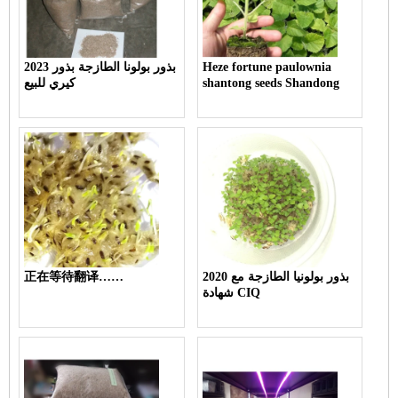
Heze fortune paulownia
2023 بذور بولونا الطازجة بذور
shantong seeds Shandong
كيري للبيع
2020 بذور بولونيا الطازجة مع
正在等待翻译……
شهادة CIQ