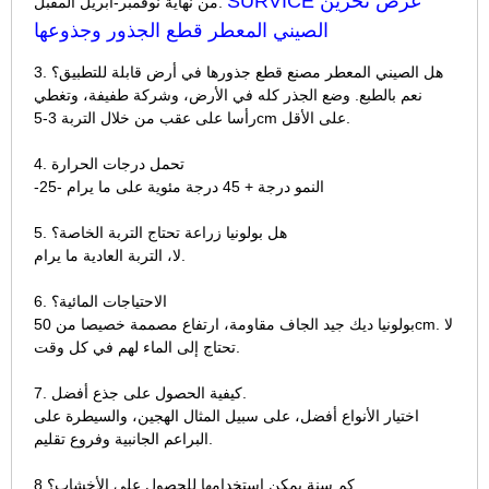
SURVICE عرض تخزين
من نهاية نوفمبر-أبريل المقبل.
الصيني المعطر قطع الجذور وجذوعها
3. هل الصيني المعطر مصنع قطع جذورها في أرض قابلة للتطبيق؟
نعم بالطبع. وضع الجذر كله في الأرض، وشركة طفيفة، وتغطي
رأسا على عقب من خلال التربة 3-5cm على الأقل.
4. تحمل درجات الحرارة
-25- النمو درجة + 45 درجة مئوية على ما يرام
5. هل بولونيا زراعة تحتاج التربة الخاصة؟
لا، التربة العادية ما يرام.
6. الاحتياجات المائية؟
بولونيا ديك جيد الجاف مقاومة، ارتفاع مصممة خصيصا من 50cm. لا
تحتاج إلى الماء لهم في كل وقت.
7. كيفية الحصول على جذع أفضل.
اختيار الأنواع أفضل، على سبيل المثال الهجين، والسيطرة على
البراعم الجانبية وفروع تقليم.
8 كم سنة يمكن استخدامها للحصول على الأخشاب؟