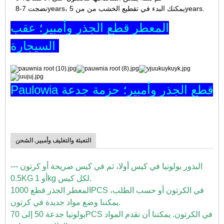
نضجت 7-8years، يمكنك البدء في تقطيع الخشب من من 5years.
المعطر قطع الجذر وأمبير؛ عقب
السيجارة
Paulowia قطع الجذر وأمبير؛ حزمة جدعة
التعبئة والتغليف وأمبير. الشحن
البذور بولونيا في كيس أولا، ثم في كيس صريحة أو كرتون ---
0.5KG أو 1kg لكل كيس.
المعطر الجذر قطع 1000PCS في الكرتون أو حسب الطلب،
يمكننا وضع مواد جديدة في كرتون.
بولونيا جدعة 50 إلى 70PCS في الكرتون. يمكننا أن نقدم المواد