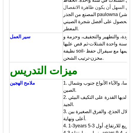
الشتلات في سنة واحدة. الحفاظ genn
م
نشر
المصنع من الجذر paulowna (
ت، والحصول على أفضل شجرة الصيني
المعطر.
سير العمل
بة سنة واحدة الشتلات-ثم قص عليها
نظيفة soil- ثم تعقيمها مع سيفرال حفظ drugs- غسل التبخير-تقليم-حزمة جديدة
مخزن-ترتيب الشحن.
ميزات التدريس
1. الهجين التي كتبها بولونيا فورتوني س تومينتوسا، والآباء الأنواع جنوب وشمال
ملامح الهجين
الصين.
2. ورثت الأنواع الهجينة الجين جيدة من كليهما، لديها القدرة على التكيف البيئي
الجيد.
3. النمو السريع، مع تاج المتوسط، مباشرة من خلال الجذع، والفرق الصغيرة بين
أعلى ونهاية.
4. 1-3years أول النمو السريع للارتفاع، أول 3-5M العام، وبعد أكثر من 2-3m
سنويا. من ارتفاع 3-4years ببطء والخشنة تنمو بشكل أسرع، 4-9years هي فترة