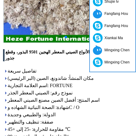
Shujie lv
Fangfang Hou
Fangfang Hou
Xiankai Ma
Mingxing Chen
النمو السريع أفضل الأنواع الصيني المعطر الهجين 9501 البذور، وقطع
جذور
Mingxing Chen
تفاصيل سريعة
مكان المنشأ: شاندونغ، الصين (البر الرئيسي)
اسم العلامة التجارية: FORTUNE
نموذج رقم: الصيني المعطر الجذر
اسم المنتج: أفضل الصين مصنع الصيني المعطر
شهادة: الصحة النباتية الشهاده وC / O
الدولة: والطبيعي وجديدة
صفقة: تنظيف والتطهير
مقاومة للحرارة: -25 إلى +45 ℃