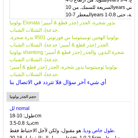
السريعة للسمك. من 10years تنمو ببطء ولكن بثبات. وبالتالي فإن شجرة الصيني
بولونيا Elonata بذور شجرة، الجذر (جذر قطع & أمبير؛
جدعة)، الشتلات الشباب.
بولونيا الهجين تومينتوسا س فورتوني 9501 بذرة شجرة،
الجذر (جذر قطع & أمبير؛ جدعة)، الشتلات الشباب.
بولونيا shantong شجرة البذور، والجذر (جذر قطع & أمبير؛
جدعة)، الشتلات الشباب.
بولونيا تومينتوسا بذور شجرة، الجذر (جذر قطع & أمبير؛
جدعة)، الشتلات الشباب.
أي شيء آخر سؤال فلا تتردد في الاتصال بنا
حجم الجذر بولونيا
لل nomal
طول: 10-18cm
ديا: 0.8-3.5cm
هو مقبول، ولكن لأجل الاحتياط فقط.
طول خاص وديا.
على سبيل المثال: طول 18-20cm، 1.0-2.5cm ديا، وهلم