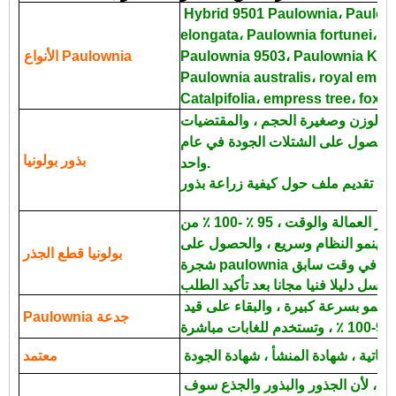
Hybrid 9501 Paulownia، Paulow
elongata، Paulownia fortunei، 
Paulownia 9503، Paulownia Kiri،
الأنواع Paulownia
Paulownia australis، royal empr
ة الوزن وصغيرة الحجم ، والمقتضيات
ب الحصول على الشتلات الجودة في عام
بذور بولونيا
واحد.
ر Paulownia.
طريقة النبات بسيطة ، وتوفير العمالة والوقت ، 95 ٪ -100 ٪ من
 ، وينمو النظام وسريع ، والحصول على
بولونيا قطع الجذر
من السهل جدا على البقاء ، تنمو بسرعة كبيرة ، والبقاء على قيد
Paulownia جدعة
معتمد
دي إتش إل ونظام الإدارة البيئية ، لأن الجذور والبذور والجذع سوف