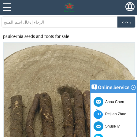
يبحث
paulownia seeds and roots for sale
Anna Chen
Peijian Zhao
Shujie lv