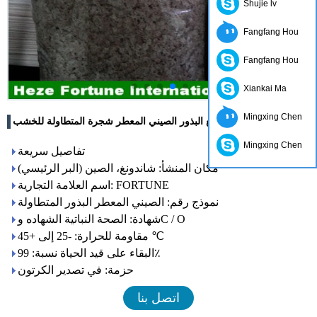
Shujie lv
Fangfang Hou
Fangfang Hou
Xiankai Ma
Mingxing Chen
معظم النمو السريع البذور الصيني المعطر شجرة المتطاولة للخشب
Mingxing Chen
تفاصيل سريعة
مكان المنشأ: شاندونغ، الصين (البر الرئيسي)
اسم العلامة التجارية: FORTUNE
نموذج رقم: الصيني المعطر البذور المتطاولة
شهادة: الصحة النباتية الشهاده وC / O
مقاومة للحرارة: -25 إلى +45 ℃
البقاء على قيد الحياة نسبة: 99٪
حزمة: في تصدير الكرتون
اتصل بنا