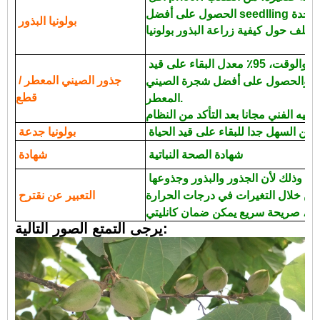
بولونيا البذور
بسيطة التقنية، وتوفير العمل والوقت، 95٪ معدل البقاء على قيد
جذور الصيني المعطر /
رة، والحصول على أفضل شجرة الصيني
قطع
المعطر.
من السهل جدا للبقاء على قيد الحياة.
بولونيا جدعة
شهادة الصحة النباتية
شهادة
دي إتش إل ونظم الإدارة البيئية، وذلك لأن الجذور والبذور وجذوعها
ن خلال التغيرات في درجات الحرارة
التعبير عن نقترح
يرجى التمتع الصور التالية: