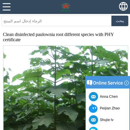
يبحث
Clean disinfected paulownia root different species with PHY
certificate
Anna Chen
Peijian Zhao
Shujie lv