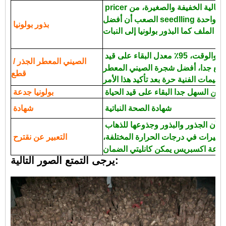
 عالية الخفيفة والصغيرة، من
بذور بولونيا
بسيطة التقنية، وتوفير العمل والوقت، 95٪ معدل البقاء على قيد
الصيني المعطر الجذر /
قطع
من السهل جدا البقاء على قيد الحياة.
بولونيا جدعة
شهادة الصحة النباتية
شهادة
دي إتش إل ونظم الإدارة البيئية، لأن الجذور والبذور وجذوعها للذهاب
تغيرات في درجات الحرارة المختلفة،
التعبير عن نقترح
يرجى التمتع الصور التالية: