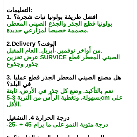
التعليمات:
1. أفضل طريقة بولونيا نبات شجرة؟
بولونيا قطع الجذر والجذع الصيني المعطر،
مصممة خصيصا لمزارعي جديدة.
2.Delivery الوقت؟
من أواخر نوفمبر.-أبريل. العام المقبل.
عرض تخزين SURVICE الصيني المعطر قطع
جذور وجذوع
3. هل مصنع الصيني المعطر الجذر قطع عمليا
في البلد؟
نعم بالتأكيد. وضع كل جذر في الأرض، ثابتة
بسهولة، وتغطية الرأس من التربة 3-5cm على
الأقل.
درجة الحرارة 4. التشغيل
-25- + 45 درجة مئوية النمو على ما يرام