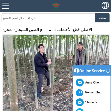
يبحث
الصين السيجارة شجرة paulownia الأصلي قطع الأخشاب
Anna Chen
Peijian Zhao
Shujie lv