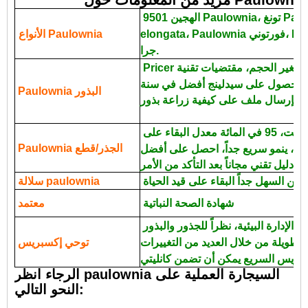
الهجين 9501 Paulownia، تونغ Paulownia، Paulownia
elongata، Paulownia فورتوني، Paulownia القط، الملكية وهلم
الأنواع Paulownia
جرا.
صغير الحجم، مقتضيات تقنية
Paulownia البذور
تقنية بسيطة، واحفظ العمل والوقت، 95 في المائة معدل البقاء على
Paulownia الجذر/قطع
من السهل جداً البقاء على قيد الحياة.
سلالة paulownia
شهادة الصحة النباتية
معتمد
مكتبة داغ همرشولد، ونظم الإدارة البيئية، نظراً للجذور والبذور
طويلة من خلال العديد من التغييرات
توحي إكسبريس
الرجاء انظر paulownia السيجارة العملية على
النحو التالي: