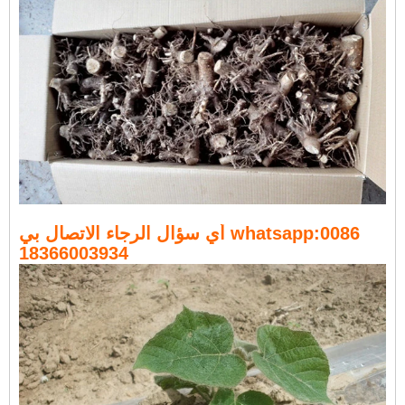
أي سؤال الرجاء الاتصال بي whatsapp:0086
18366003934