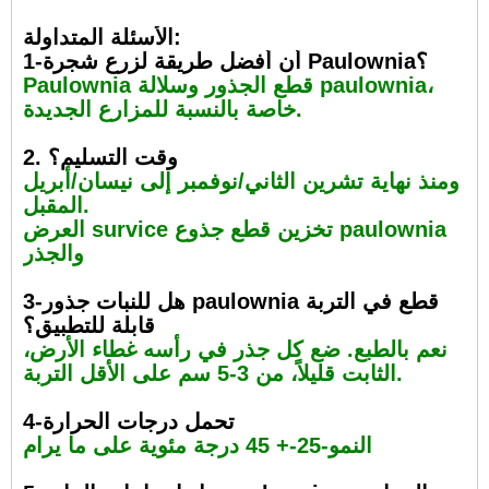
الأسئلة المتداولة:
1-أن أفضل طريقة لزرع شجرة Paulownia؟
Paulownia قطع الجذور وسلالة paulownia،
خاصة بالنسبة للمزارع الجديدة.
2. وقت التسليم؟
ومنذ نهاية تشرين الثاني/نوفمبر إلى نيسان/أبريل
المقبل.
العرض survice تخزين قطع جذوع paulownia
والجذر
3-هل للنبات جذور paulownia قطع في التربة
قابلة للتطبيق؟
نعم بالطبع. ضع كل جذر في رأسه غطاء الأرض،
الثابت قليلاً، من 3-5 سم على الأقل التربة.
4-تحمل درجات الحرارة
النمو-25-+ 45 درجة مئوية على ما يرام