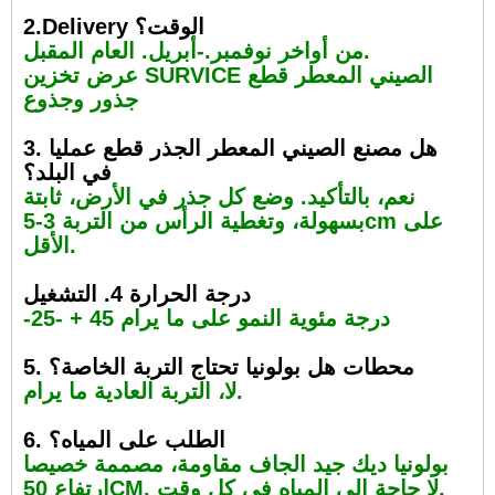
2.Delivery الوقت؟
من أواخر نوفمبر.-أبريل. العام المقبل.
عرض تخزين SURVICE الصيني المعطر قطع
جذور وجذوع
3. هل مصنع الصيني المعطر الجذر قطع عمليا
في البلد؟
نعم، بالتأكيد. وضع كل جذر في الأرض، ثابتة
بسهولة، وتغطية الرأس من التربة 3-5cm على
الأقل.
درجة الحرارة 4. التشغيل
-25- + 45 درجة مئوية النمو على ما يرام
5. محطات هل بولونيا تحتاج التربة الخاصة؟
لا، التربة العادية ما يرام.
6. الطلب على المياه؟
بولونيا ديك جيد الجاف مقاومة، مصممة خصيصا
ارتفاع 50CM. لا حاجة إلى المياه في كل وقت.