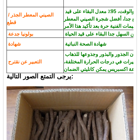
بسيطة التقنية، وتوفير العمل والوقت، 95٪ معدل البقاء على قيد
الصيني المعطر الجذر /
قطع
من السهل جدا البقاء على قيد الحياة.
بولونيا جدعة
شهادة الصحة النباتية
شهادة
دي إتش إل ونظم الإدارة البيئية، لأن الجذور والبذور وجذوعها للذهاب
تغيرات في درجات الحرارة المختلفة،
التعبير عن نقترح
يرجى التمتع الصور التالية: