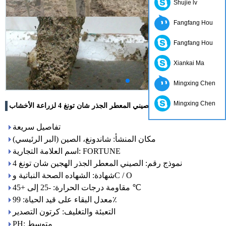
Shujie lv
Fangfang Hou
Fangfang Hou
Xiankai Ma
Mingxing Chen
Mingxing Chen
خصم كبير الهجين الصيني المعطر الجذر شان تونغ 4 لزراعة الأخشاب
تفاصيل سريعة
مكان المنشأ: شاندونغ، الصين (البر الرئيسي)
اسم العلامة التجارية: FORTUNE
نموذج رقم: الصيني المعطر الجذر الهجين شان تونغ 4
شهادة: الشهاده الصحة النباتية وC / O
مقاومة درجات الحرارة: -25 إلى +45 ℃
معدل البقاء على قيد الحياة: 99٪
التعبئة والتغليف: كرتون التصدير
PH: متوسط