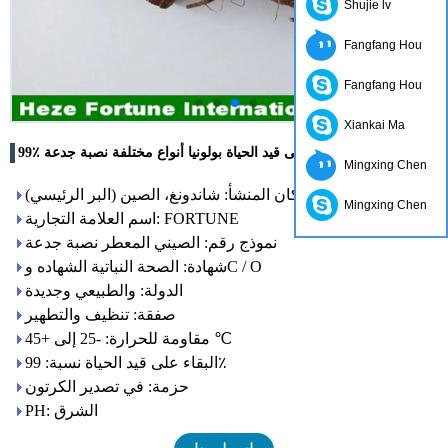
Shujie lv
Fangfang Hou
Fangfang Hou
Xiankai Ma
99٪ معدل البقاء على قيد الحياة بولونيا أنواع مختلفة نصبة جدعة
Mingxing Chen
مكان المنشأ: شاندونغ، الصين (البر الرئيسي)
Mingxing Chen
اسم العلامة التجارية: FORTUNE
نموذج رقم: الصيني المعطر نصبة جدعة
شهادة: الصحة النباتية الشهاده وC / O
الدولة: والطبيعي وجديدة
صفقة: تنظيف والتطهير
مقاومة للحرارة: -25 إلى +45 ℃
البقاء على قيد الحياة نسبة: 99٪
حزمة: في تصدير الكرتون
PH: الشرق