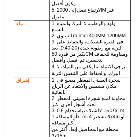
يكون أفضل.
5. الارتفاع تصل إلى 2000M غير
مقبول
1. ولود والرطب. لا البرك والمياه
ماء
التشبع
2. السنوي rainfull 400MM-1200MM.
3. في الفترة الشتلات، والحفاظ على
التربة مع رطوبة جيدة (20-40٪)، بعد
يكبر من قدرة 50CM ومقاومة للجفاف
تحسين، ثم أفضل وأفضل.
4. يرجى الانتباه: ما يكفي من المياه، لا
البرك، والحفاظ على التنفس التربة
1. شجرة الصيني المعطر مصنع في
إشراق
مكان مشمس والابتعاد عن الرياح
العاتية.
2. محاولة لمنع شجرة الصيني المعطر
تحت أشجار أخرى أكبر
3. كثافة. لالشتلات باستخدام 0.8x1m
أو المسافة 1x1m، لالتشجير 4x4m أو
أكبر مسافة.
محطة مع المحاصيل إبعاد أكثر من
3x15m.