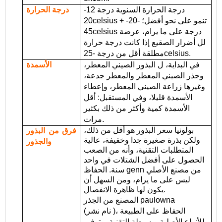
درجة الحرارة السنوية درجة 12-
درجة الحرارة
20celsius تنمو على نحو أفضل؛ -20- +
45celsius درجة على ما يرام، عرضة
لل أضرار الصقيع إذا كانت درجة حرارة
مطلقة أقل من درجة -25celsius.
في البداية، ل البذور الصيني المعطر،
الأسمدة
وجذر الصيني المعطر والمعطر جدعة،
وغيرها زراعة الصيني المعطر، وإعطاء
الأسمدة قليلا، وفي المستقبل: أقل
الأسمدة كمية وأكثر من ذلك بكثير
مرات.
بولونيا سعر البذور هو أقل من ذلك،
فرق من البذور
ولكن بذرة صغيرة جدا وخفيفة، عالية
والجذور
المتطلبات التقنية، وأنه من الصعب
الحصول على أفضل الشتلات في واحد
سنة. الحفاظ genn من مصنع الأصلي
ليس على ما يرام، ومن السهل أن
يكون لها ظاهرة الانفصال.
المصنع من الجذر paulowna
)، الحفاظ على الطبيعة
نام
نشر
(
للأنواع الأصلية وبسيطة التقنية، وتوفير