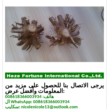
يرجى الاتصال بنا للحصول على مزيد من
المعلومات وأفضل عرض:
هاتف: 008618366003934
ال WhatsApp: 008618366003934
سكايب: nicolenicole13@outlook.com