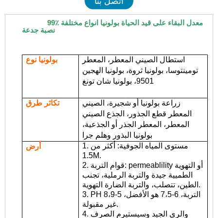
اتصل بنا
99٪ معدل البقاء على قيد الحياة بولونيا أنواع مختلفة
نصبة جدعة
استطال الصيني المعطر، المعطر
بولونيا نوع
تومينتوسا، بولونيا ثروة، بولونيا الهجين
9501، بولونيا شان تونغ
زراعة بولونيا أو شجيرة، الصيني
تكاثر طرق
المعطر قطع الجذور، الجذع الصيني
المعطر، المعطر الجذر أو الجذعية،
بولونيا البذور وهلم جرا
1. مستوى المياه الجوفية: أكثر من
أرض
1.5M.
2. قوام التربة: permeablility أو التهوية
الطميية جيدة والتربة الرملية، تجنب
الطين، تتصلب، والتربة الضارة التهوية.
3. PH التربة، 6-7،5 هو الأفضل، 5-8،9
غير مقبولة.
4. والري الجيد وسيستيرم الصرف