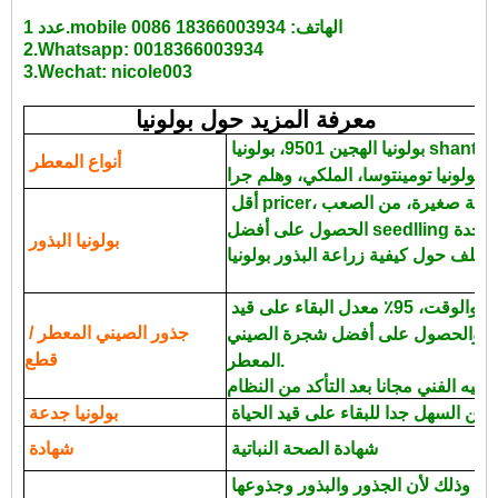
عدد 1.mobile الهاتف: 18366003934 0086
2.Whatsapp: 0018366003934
3.Wechat: nicole003
معرفة المزيد حول بولونيا
بولونيا الهجين 9501، بولونيا shantong، بولونيا المتطاولة، بولونيا
أنواع المعطر
عالية صغيرة، من الصعب
بولونيا البذور
بسيطة التقنية، وتوفير العمل والوقت، 95٪ معدل البقاء على قيد
جذور الصيني المعطر /
رة، والحصول على أفضل شجرة الصيني
قطع
المعطر.
من السهل جدا للبقاء على قيد الحياة.
بولونيا جدعة
شهادة الصحة النباتية
شهادة
دي إتش إل ونظم الإدارة البيئية، وذلك لأن الجذور والبذور وجذوعها