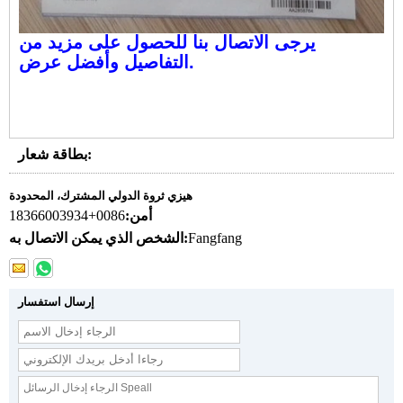
يرجى الاتصال بنا للحصول على مزيد من
التفاصيل وأفضل عرض.
بطاقة شعار:
هيزي ثروة الدولي المشترك، المحدودة
أمن:
0086+18366003934
Fangfang
الشخص الذي يمكن الاتصال به:
إرسال استفسار