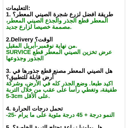
التعليمات:
1. طريقة أفضل لزرع شجرة الصيني المعطر؟
المعطر قطع الجذر والجذع الصيني المعطر،
مصممة خصيصا لزارع جديد.
2.Delivery الوقت؟
من نهاية نوفمبر-أبريل المقبل.
SURVICE عرض تخزين الصيني المعطر قطع
الجذور وجذوعها
3. هل الصيني المعطر مصنع قطع جذورها في
أرض قابلة للتطبيق؟
اكيد طبعا. وضع الجذر كله في الأرض، وشركة
طفيفة، وتغطي رأسا على عقب من خلال التربة
3-5cm على الأقل.
4. تحمل درجات الحرارة
-25- النمو درجة + 45 درجة مئوية على ما يرام
5. هل بولونيا زراعة تحتاج التربة الخاصة؟