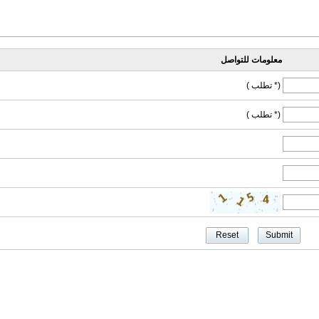
معلومات للتواصل
(* تطلب )
(* تطلب )