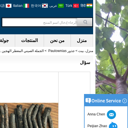
हिंदी
Türk
عربى
한국어
Italian
本語
منزل
من نحن
المنتجات
جولة 
منزل، بيت
>
جذور Paulownias
>
الجملة الصيني المعطر الهجين 9501 بذرة قطع الجذر
سؤال
Anna Chen
Peijian Zhao