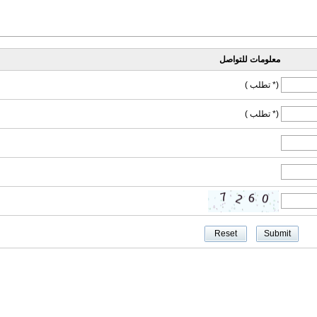
معلومات للتواصل
(* تطلب )
(* تطلب )