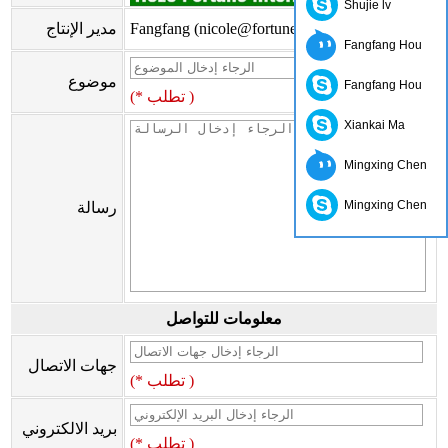
Shujie lv
Fangfang (nicole@fortunewoods.com)
مدير الإنتاج
Fangfang Hou
موضوع
Fangfang Hou
(* تطلب )
Xiankai Ma
Mingxing Chen
Mingxing Chen
رسالة
معلومات للتواصل
جهات الاتصال
(* تطلب )
بريد الالكتروني
(* تطلب )